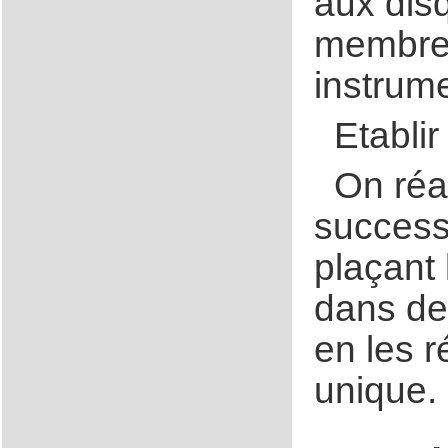
aux dis
membres
instrume
Etabli
On réa
success
plaçant 
dans deu
en les r
unique.