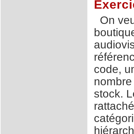
Exerci
On veut
boutiqu
audiovis
référen
code, un
nombre 
stock. L
rattaché
catégori
hiérarch