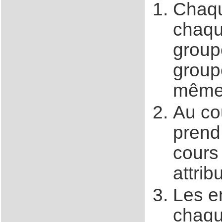
Chaqu
chaqu
group
group
même 
Au co
prend
cours 
attri
Les e
chaqu