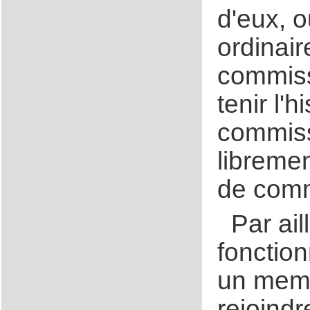
d'eux, o
ordinair
commiss
tenir l'h
commiss
libremen
de commi
Par ail
fonctio
un memb
rejoindr