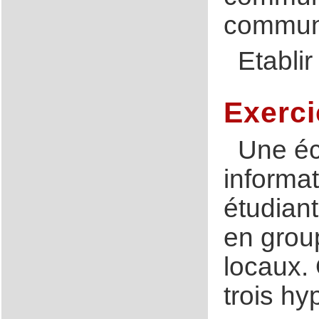
commun
Etabli
Exerci
Une éc
informat
étudian
en grou
locaux.
trois hy