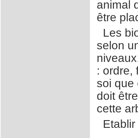
animal d
être pla
Les bi
selon u
niveaux.
: ordre,
soi que
doit êtr
cette a
Etabli