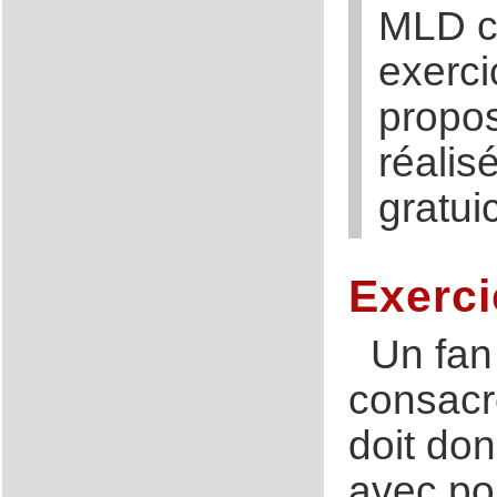
MLD c
exerci
propos
réalis
gratuic
Exerci
Un fan
consacré
doit don
avec pou