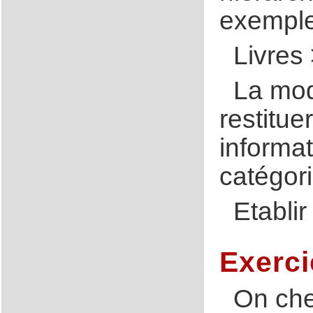
exemple
Livres
La mod
restitue
informat
catégori
Etabli
Exerci
On che