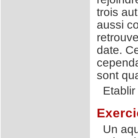
trois a
aussi co
retrouve
date. C
cependan
sont qua
Etabli
Exerci
Un aqu