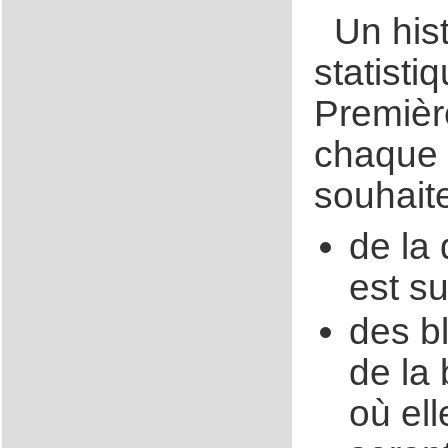
Un hist
statisti
Premièr
chaque so
souhaite
de la 
est s
des b
de la 
où ell