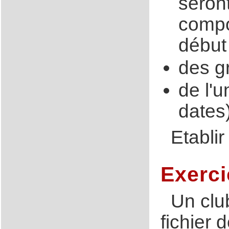
seron
compor
début 
des g
de l'u
dates
Etabli
Exerci
Un club
fichier