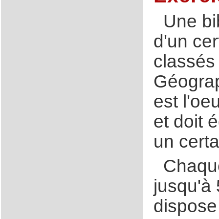
Une bi
d'un ce
classés 
Géograp
est l'oe
et doit 
un cert
Chaque
jusqu'à
dispose 