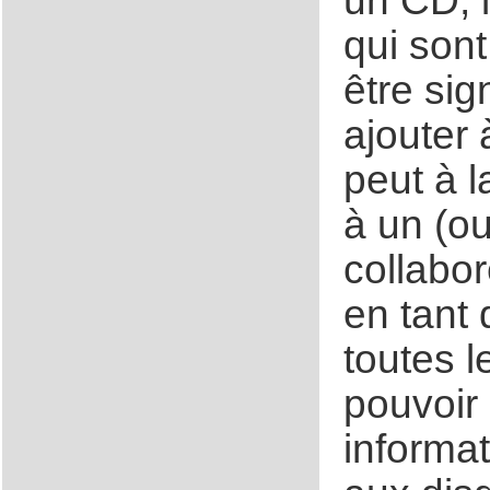
un CD, i
qui son
être sig
ajouter 
peut à 
à un (ou
collabor
en tant q
toutes l
pouvoir 
informat