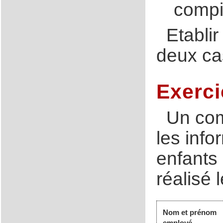
compi
Etabli
deux ca
Exerci
Un com
les info
enfants
réalisé 
Nom et prénom
employé