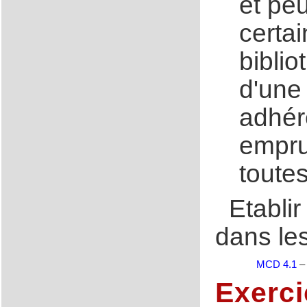
et peu
certa
bibli
d'une 
adhér
empru
toutes
Etabli
dans les
MCD 4.1
Exerci