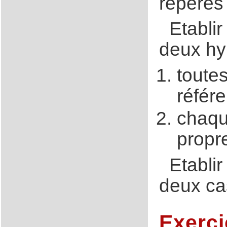
repérés
Etabli
deux hy
toute
référ
chaqu
propr
Etabli
deux ca
Exerci