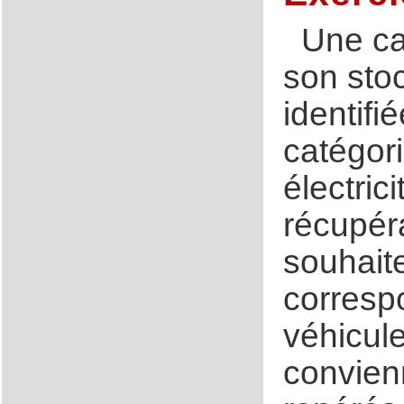
Une ca
son sto
identifi
catégor
électric
récupéra
souhait
corresp
véhicule
convien