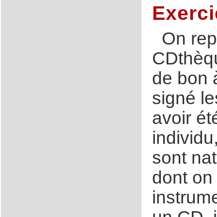
Exercic
On rep
CDthèque
de bon à
signé l
avoir ét
individu
sont nat
dont on 
instrume