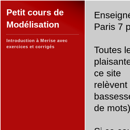
Petit cours de
Enseign
Modélisation
Paris 7 
Introduction à Merise avec
exercices et corrigés
Toutes le
plaisant
ce site
relèvent
bassesse
de mots)