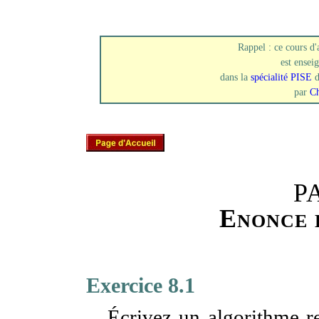
Rappel : ce cours d
est enseig
dans la
spécialité PISE
par
Ch
P
Enonce 
Exercice 8.1
Écrivez un algorithme r