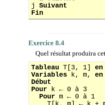
j
Suivant
Fin
Exercice 8.4
Quel résultat produira ce
Tableau
T[3, 1]
en
Variables
k, m,
en
Début
Pour
k ← 0 à 3
Pour
m ← 0 à 1
T[k, m] ← k + 