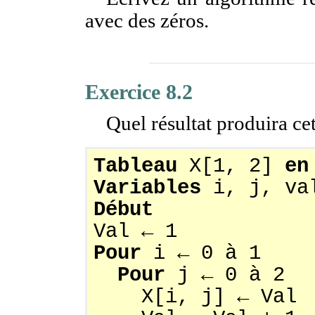
avec des zéros.
Exercice 8.2
Quel résultat produira ce
Tableau
X[1, 2]
en
Variables
i, j, v
Début
Val ← 1
Pour
i ← 0 à 1
Pour
j ← 0 à 2
X[i, j] ← Val