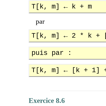
T[k, m] ← k + m
par
T[k, m] ← 2 * k + 
puis par :
T[k, m] ← [k + 1] 
Exercice 8.6