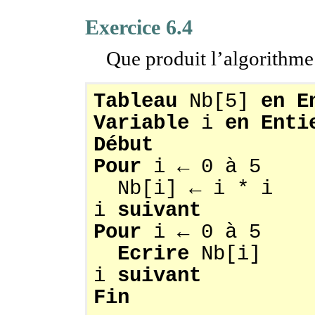
Exercice 6.4
Que produit l’algorithme
Tableau
Nb[5]
en
E
Variable
i
en
Enti
Début
Pour
i ← 0 à 5
Nb[i] ← i * i
i
suivant
Pour
i ← 0 à 5
Ecrire
Nb[i]
i
suivant
Fin