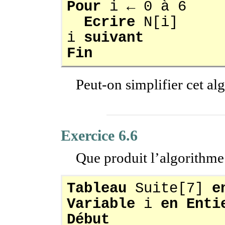
Pour
i ← 0 à 6
Ecrire
N[i]
i
suivant
Fin
Peut-on simplifier cet al
Exercice 6.6
Que produit l’algorithme
Tableau
Suite[7]
e
Variable
i
en Enti
Début