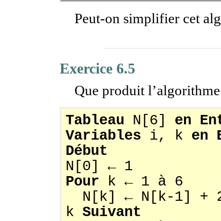
Peut-on simplifier cet al
Exercice 6.5
Que produit l’algorithme
Tableau
N[6]
en
En
Variables
i, k
en
Début
N[0] ← 1
Pour
k ← 1 à 6
N[k] ← N[k-1] + 
k
Suivant