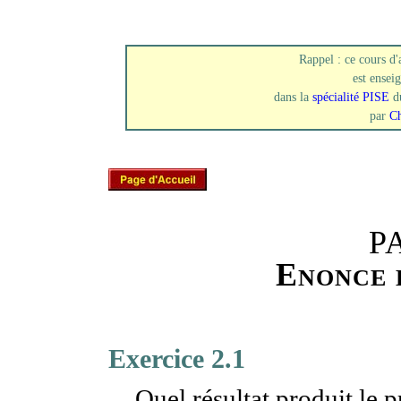
Rappel : ce cours d
est enseig
dans la
spécialité PISE
d
par
Ch
P
Enonce 
Exercice 2.1
Quel résultat produit le